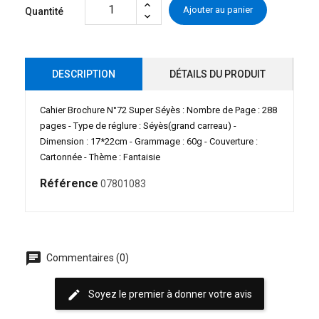
Ajouter au panier
Quantité
DESCRIPTION
DÉTAILS DU PRODUIT
Cahier Brochure N°72 Super Séyès : Nombre de Page : 288
pages - Type de réglure : Séyès(grand carreau) -
Dimension : 17*22cm - Grammage : 60g - Couverture :
Cartonnée - Thème : Fantaisie
Référence
07801083
chat
Commentaires (0)
edit
Soyez le premier à donner votre avis