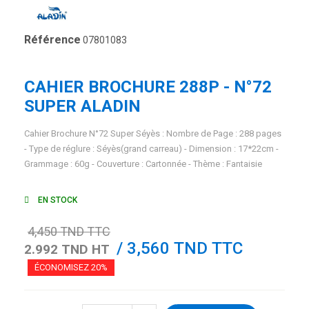
Référence
07801083
CAHIER BROCHURE 288P - N°72
SUPER ALADIN
Cahier Brochure N°72 Super Séyès : Nombre de Page : 288 pages
- Type de réglure : Séyès(grand carreau) - Dimension : 17*22cm -
Grammage : 60g - Couverture : Cartonnée - Thème : Fantaisie
EN STOCK
4,450 TND TTC
/ 3,560 TND TTC
2.992 TND HT
ÉCONOMISEZ 20%