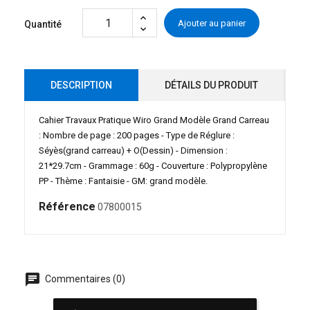
Ajouter au panier
Quantité
DESCRIPTION
DÉTAILS DU PRODUIT
Cahier Travaux Pratique Wiro Grand Modèle Grand Carreau
: Nombre de page : 200 pages - Type de Réglure :
Séyès(grand carreau) + O(Dessin) - Dimension :
21*29.7cm - Grammage : 60g - Couverture : Polypropylène
PP - Thème : Fantaisie - GM: grand modèle.
Référence
07800015
chat
Commentaires (0)