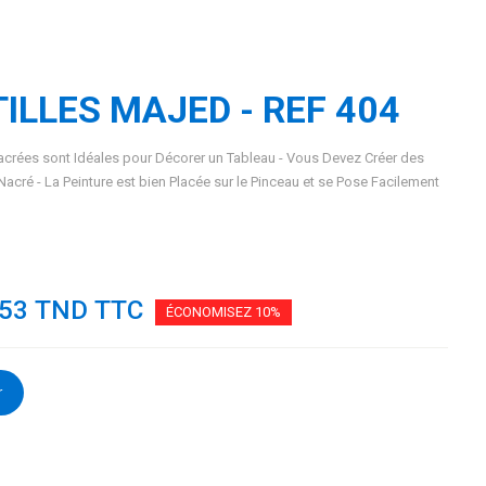
ILLES MAJED - REF 404
ées sont Idéales pour Décorer un Tableau - Vous Devez Créer des
acré - La Peinture est bien Placée sur le Pinceau et se Pose Facilement
953 TND TTC
ÉCONOMISEZ 10%
r