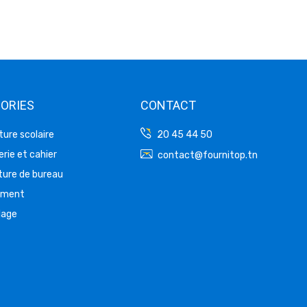
ORIES
CONTACT
ture scolaire
20 45 44 50
rie et cahier
contact@fournitop.tn
ture de bureau
ement
lage