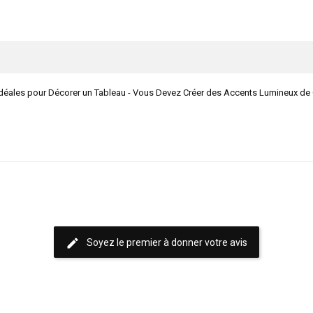
es pour Décorer un Tableau - Vous Devez Créer des Accents Lumineux de Coule
edit
Soyez le premier à donner votre avis